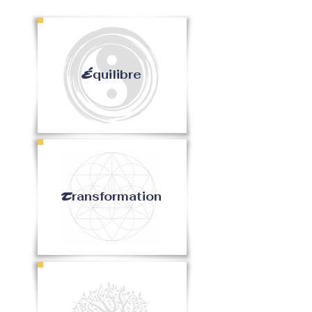
quilibre
É
ransformation
T