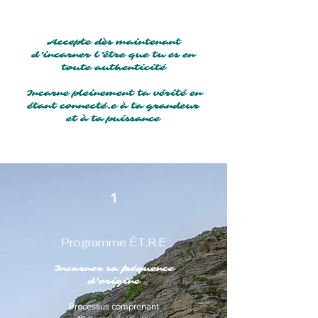
Accepte dès maintenant
d’incarner l’être que tu es en
toute authenticité
Incarne pleinement ta vérité en
étant connecté.e à ta grandeur
et à ta puissance
1
Programme Ê.T.R.E
Incarner sa fréquence
d'origine
Processus comprenant