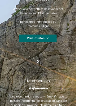
18 harmonisations
Activations permettant de rayonner et
d'incarner son ÊTRE véritable
Rencontres individuelles ou
P
arcours en ligne
Plus d'infos
2
Membership
Expansion
Une reconnexion avec toi-même afin que tu
puisses incarner ta réelle vibration dans ton
quotidien et rayonner pleinement en toute