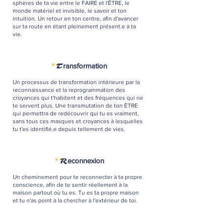
sphères de ta vie entre le FAIRE et l'ÊTRE, le
monde matériel et invisible, le savoir et ton
intuition. Un retour en ton centre, afin d'avancer
sur ta route en étant pleinement présent.e à ta
vie.
*
T
ransformation
Un processus de transformation intérieure par la
reconnaissance et la reprogrammation des
croyances qui t'habitent et des fréquences qui ne
te servent plus. Une transmutation de ton ÊTRE
qui permettra de redécouvrir qui tu es vraiment,
sans tous ces masques et croyances à lesquelles
tu t'es identifié.e depuis tellement de vies.
*
R
econnexion
Un cheminement pour te reconnecter à ta propre
conscience, afin de te sentir réellement à la
maison partout où tu es. Tu es ta propre maison
et tu n'as point à la chercher à l'extérieur de toi.