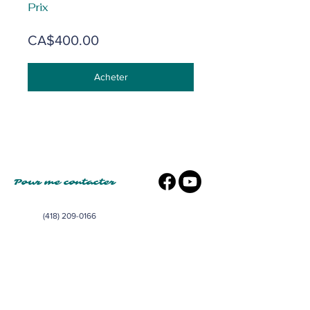
Prix
CA$400.00
Acheter
Pour me contacter
(418) 209-0166
dfaucher22@gmail.com
1470 Rg St-Gabriel N., Ste-Marie
QC, G6E 3A8