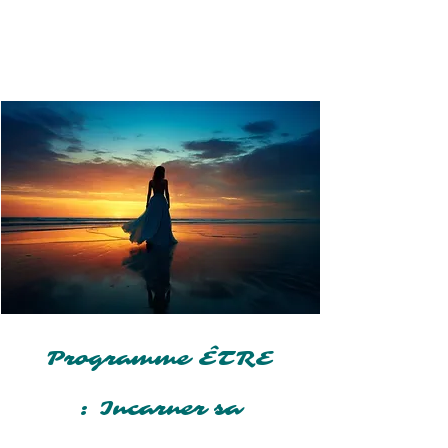
Dany Faucher
Incarner sa fréquence
d'origine
Programme ÊTRE
: Incarner sa